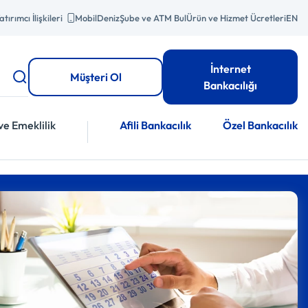
atırımcı İlişkileri
MobilDeniz
Şube ve ATM Bul
Ürün ve Hizmet Ücretleri
EN
İnternet
Müşteri Ol
Bankacılığı
ve Emeklilik
Afili Bankacılık
Özel Bankacılık