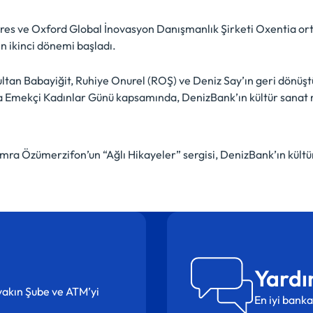
es ve Oxford Global İnovasyon Danışmanlık Şirketi Oxentia ortakl
 ikinci dönemi başladı.
ltan Babayiğit, Ruhiye Onurel (ROŞ) ve Deniz Say’ın geri dönüş
a Emekçi Kadınlar Günü kapsamında, DenizBank’ın kültür sanat m
emra Özümerzifon’un “Ağlı Hikayeler” sergisi, DenizBank’ın kült
Yardı
n yakın Şube ve ATM’yi
En iyi banka