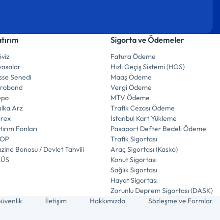
atırım
Sigorta ve Ödemeler
viz
Fatura Ödeme
yasalar
Hızlı Geçiş Sistemi (HGS)
sse Senedi
Maaş Ödeme
urobond
Vergi Ödeme
epo
MTV Ödeme
lka Arz
Trafik Cezası Ödeme
orex
İstanbul Kart Yükleme
tırım Fonları
Pasaport Defter Bedeli Ödeme
İOP
Trafik Sigortası
zine Bonosu / Devlet Tahvili
Araç Sigortası (Kasko)
LÜS
Konut Sigortası
Sağlık Sigortası
Hayat Sigortası
Zorunlu Deprem Sigortası (DASK)
üvenlik
İletişim
Hakkımızda
Sözleşme ve Formlar