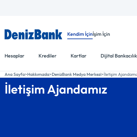
Menüye Git
İçeriğe Git
Kendim İçin
İşim İçin
Hesaplar
Krediler
Kartlar
Dijital Bankacılık
Ana Sayfa
Hakkımızda
DenizBank Medya Merkezi
İletişim Ajandamı
İletişim Ajandamız