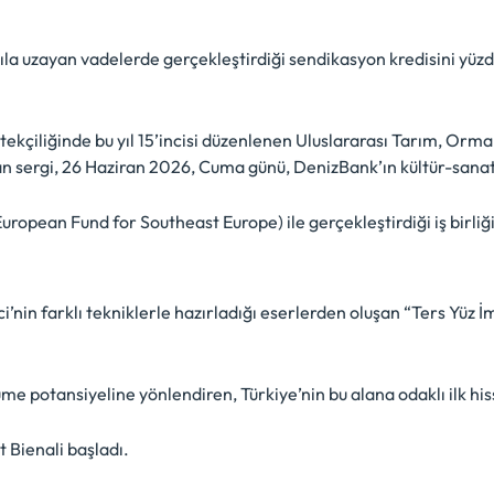
ıla uzayan vadelerde gerçekleştirdiği sendikasyon kredisini yüz
kçiliğinde bu yıl 15’incisi düzenlenen Uluslararası Tarım, Orm
n sergi, 26 Haziran 2026, Cuma günü, DenizBank’ın kültür-sanat
opean Fund for Southeast Europe) ile gerçekleştirdiği iş birliğ
i’nin farklı tekniklerle hazırladığı eserlerden oluşan “Ters Yüz İ
e potansiyeline yönlendiren, Türkiye’nin bu alana odaklı ilk hi
 Bienali başladı.