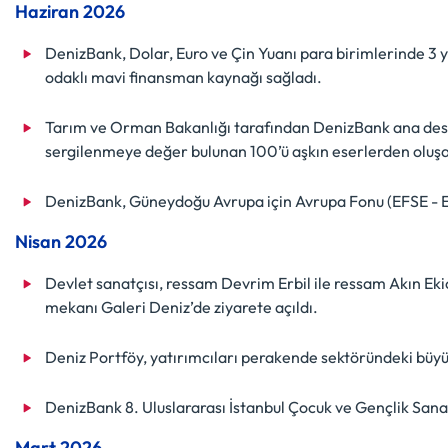
Haziran 2026
DenizBank, Dolar, Euro ve Çin Yuanı para birimlerinde 3 y
odaklı mavi finansman kaynağı sağladı.
Tarım ve Orman Bakanlığı tarafından DenizBank ana deste
sergilenmeye değer bulunan 100’ü aşkın eserlerden oluşa
DenizBank, Güneydoğu Avrupa için Avrupa Fonu (EFSE - Eur
Nisan 2026
Devlet sanatçısı, ressam Devrim Erbil ile ressam Akın Ekic
mekanı Galeri Deniz’de ziyarete açıldı.
Deniz Portföy, yatırımcıları perakende sektöründeki büyüm
DenizBank 8. Uluslararası İstanbul Çocuk ve Gençlik Sanat
Mart 2026