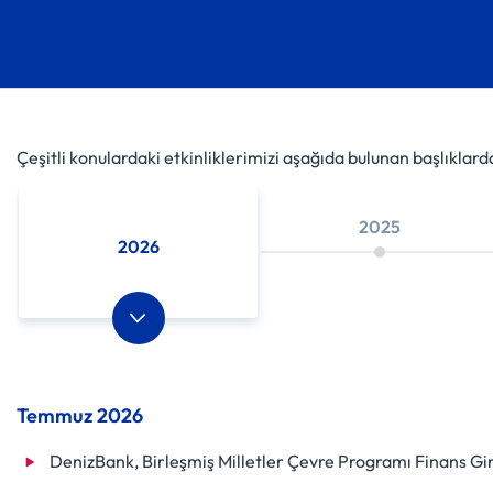
Çeşitli konulardaki etkinliklerimizi aşağıda bulunan başlıklarda
2025
2026
Geri
İleri
Temmuz 2026
DenizBank, Birleşmiş Milletler Çevre Programı Finans Giri