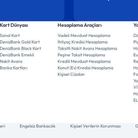
Kart Dünyası
Hesaplama Araçları
Y
Sanal Kart
Vadeli Mevduat Hesaplama
Dö
DenizBank Gold Kart
İhtiyaç Kredisi Hesaplama
Pi
DenizBank Black Kart
Taksitli Nakit Avans Hesaplama
Hi
DenizBank Emekli
Peşine Taksit Hesaplama
E
Nakit Avans
Kredili Mevduat Hesaplama
R
Banka Kartları
Konut (Ev) Kredisi Hesaplama
Ha
Kişisel Cüzdan
F
Ya
V
Ha
E
eri
Engelsiz Bankacılık
Kişisel Verilerin Korunması
G