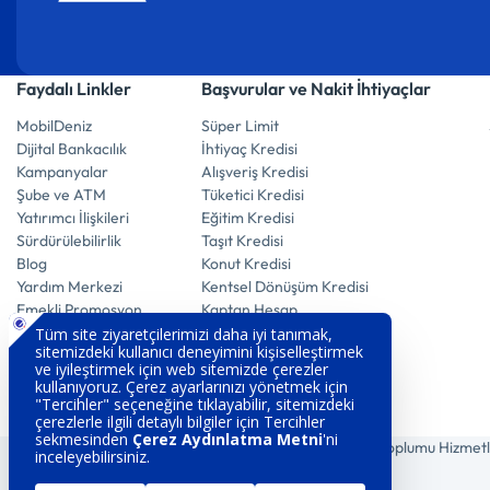
Faydalı Linkler
Başvurular ve Nakit İhtiyaçlar
MobilDeniz
Süper Limit
Dijital Bankacılık
İhtiyaç Kredisi
Kampanyalar
Alışveriş Kredisi
Şube ve ATM
Tüketici Kredisi
Yatırımcı İlişkileri
Eğitim Kredisi
Sürdürülebilirlik
Taşıt Kredisi
Blog
Konut Kredisi
Yardım Merkezi
Kentsel Dönüşüm Kredisi
Emekli Promosyon
Kaptan Hesap
E-Mevduat Hesap
Vadeli Döviz Hesabı
Vadeli Altın Hesabı
Vadeli Mevduat Hesabı
Tasarruf Ettiren Hesap
Çerez Aydınlatma
Gizlilik Politikası
Bilgi Toplumu Hizmetl