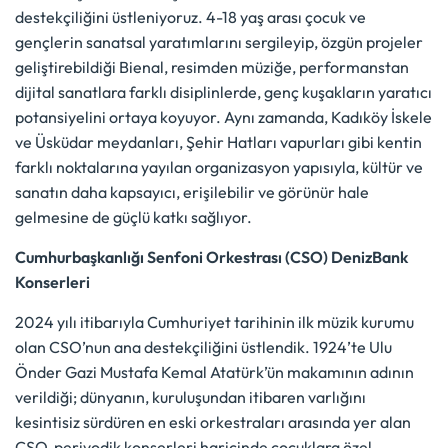
destekçiliğini üstleniyoruz. 4-18 yaş arası çocuk ve
gençlerin sanatsal yaratımlarını sergileyip, özgün projeler
geliştirebildiği Bienal, resimden müziğe, performanstan
dijital sanatlara farklı disiplinlerde, genç kuşakların yaratıcı
potansiyelini ortaya koyuyor. Aynı zamanda, Kadıköy İskele
ve Üsküdar meydanları, Şehir Hatları vapurları gibi kentin
farklı noktalarına yayılan organizasyon yapısıyla, kültür ve
sanatın daha kapsayıcı, erişilebilir ve görünür hale
gelmesine de güçlü katkı sağlıyor.
Cumhurbaşkanlığı Senfoni Orkestrası (CSO) DenizBank
Konserleri
2024 yılı itibarıyla Cumhuriyet tarihinin ilk müzik kurumu
olan CSO’nun ana destekçiliğini üstlendik. 1924’te Ulu
Önder Gazi Mustafa Kemal Atatürk’ün makamının adının
verildiği; dünyanın, kuruluşundan itibaren varlığını
kesintisiz sürdüren en eski orkestraları arasında yer alan
CSO, periyodik konserleri haricinde çocuklara özel