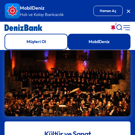
İçeriğe Git
MobilDeniz
Kap
Hemen Aç
Hızlı ve Kolay Bankacılık
2
Müşteri Ol
MobilDeniz
Kültür ve Sanat