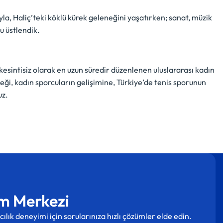
a, Haliç’teki köklü kürek geleneğini yaşatırken; sanat, müzik
u üstlendik.
 kesintisiz olarak en uzun süredir düzenlenen uluslararası kadın
ği, kadın sporcuların gelişimine, Türkiye’de tenis sporunun
uz.
m Merkezi
cılık deneyimi için sorularınıza hızlı çözümler elde edin.