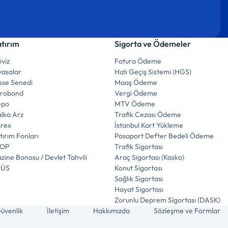
atırım
Sigorta ve Ödemeler
viz
Fatura Ödeme
yasalar
Hızlı Geçiş Sistemi (HGS)
sse Senedi
Maaş Ödeme
urobond
Vergi Ödeme
epo
MTV Ödeme
lka Arz
Trafik Cezası Ödeme
orex
İstanbul Kart Yükleme
tırım Fonları
Pasaport Defter Bedeli Ödeme
İOP
Trafik Sigortası
zine Bonosu / Devlet Tahvili
Araç Sigortası (Kasko)
LÜS
Konut Sigortası
Sağlık Sigortası
Hayat Sigortası
Zorunlu Deprem Sigortası (DASK)
üvenlik
İletişim
Hakkımızda
Sözleşme ve Formlar