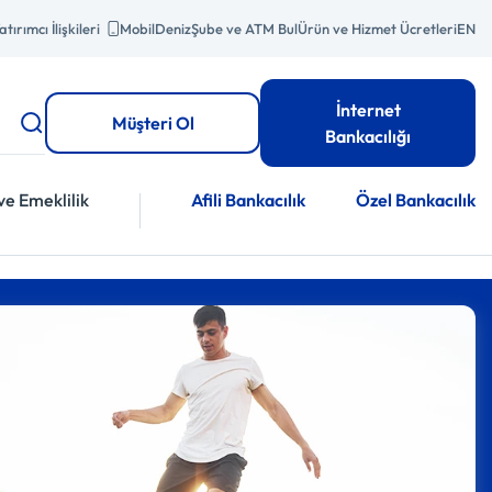
atırımcı İlişkileri
MobilDeniz
Şube ve ATM Bul
Ürün ve Hizmet Ücretleri
EN
İnternet
Müşteri Ol
Bankacılığı
ve Emeklilik
Afili Bankacılık
Özel Bankacılık