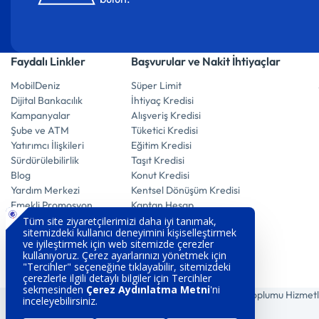
Faydalı Linkler
Başvurular ve Nakit İhtiyaçlar
MobilDeniz
Süper Limit
Dijital Bankacılık
İhtiyaç Kredisi
Kampanyalar
Alışveriş Kredisi
Şube ve ATM
Tüketici Kredisi
Yatırımcı İlişkileri
Eğitim Kredisi
Sürdürülebilirlik
Taşıt Kredisi
Blog
Konut Kredisi
Yardım Merkezi
Kentsel Dönüşüm Kredisi
Emekli Promosyon
Kaptan Hesap
E-Mevduat Hesap
Vadeli Döviz Hesabı
Vadeli Altın Hesabı
Vadeli Mevduat Hesabı
Tasarruf Ettiren Hesap
Çerez Aydınlatma
Gizlilik Politikası
Bilgi Toplumu Hizmetl