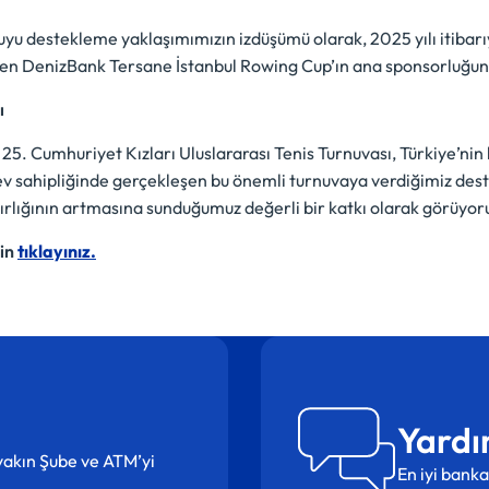
u destekleme yaklaşımımızın izdüşümü olarak, 2025 yılı itibarıyl
tiren DenizBank Tersane İstanbul Rowing Cup’ın ana sponsorluğun
ı
 25. Cumhuriyet Kızları Uluslararası Tenis Turnuvası, Türkiye’nin
ev sahipliğinde gerçekleşen bu önemli turnuvaya verdiğimiz deste
ırlığının artmasına sunduğumuz değerli bir katkı olarak görüyor
çin
tıklayınız.
Yardı
n yakın Şube ve ATM’yi
En iyi banka