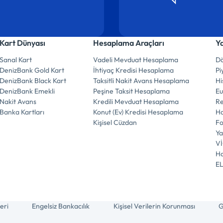
Kart Dünyası
Hesaplama Araçları
Y
Sanal Kart
Vadeli Mevduat Hesaplama
Dö
DenizBank Gold Kart
İhtiyaç Kredisi Hesaplama
Pi
DenizBank Black Kart
Taksitli Nakit Avans Hesaplama
Hi
DenizBank Emekli
Peşine Taksit Hesaplama
E
Nakit Avans
Kredili Mevduat Hesaplama
R
Banka Kartları
Konut (Ev) Kredisi Hesaplama
Ha
Kişisel Cüzdan
F
Ya
V
Ha
E
eri
Engelsiz Bankacılık
Kişisel Verilerin Korunması
G