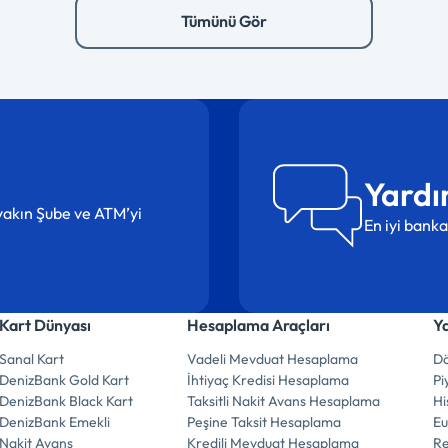
Tümünü Gör
Yardı
n yakın Şube ve ATM’yi
En iyi banka
Kart Dünyası
Hesaplama Araçları
Y
Sanal Kart
Vadeli Mevduat Hesaplama
Dö
DenizBank Gold Kart
İhtiyaç Kredisi Hesaplama
Pi
DenizBank Black Kart
Taksitli Nakit Avans Hesaplama
Hi
DenizBank Emekli
Peşine Taksit Hesaplama
E
Nakit Avans
Kredili Mevduat Hesaplama
R