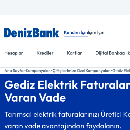
Menüye Git
İçeriğe Git
Kendim İçin
İşim İçin
Hesaplar
Krediler
Kartlar
Dijital Bankacılık
Ana Sayfa
Kampanyalar
Çiftçilerimize Özel Kampanyalar
Gediz Ele
Gediz Elektrik Faturalar
Varan Vade
Tarımsal elektrik faturalarınızı Üretici K
varan vade avantajından faydalanın.