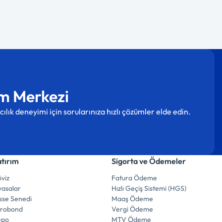
m Merkezi
cılık deneyimi için sorularınıza hızlı çözümler elde edin.
atırım
Sigorta ve Ödemeler
viz
Fatura Ödeme
yasalar
Hızlı Geçiş Sistemi (HGS)
sse Senedi
Maaş Ödeme
urobond
Vergi Ödeme
epo
MTV Ödeme