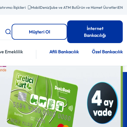
atırımcı İlişkileri
MobilDeniz
Şube ve ATM Bul
Ürün ve Hizmet Ücretleri
EN
İnternet
Müşteri Ol
Bankacılığı
ve Emeklilik
Afili Bankacılık
Özel Bankacılık