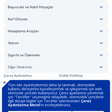
Başvurular ve Nakit İhtiyaçlar
Kart Dünyası
Hesaplama Araçları
Yatırım
Sigorta ve Ödemeler
Diğer Sitelerimiz
Çerez Aydınlatma
Gizlilik Politikası
Bilgi Toplumu Hizmetleri
Engelsiz Bankacılık
Kişisel Verilerin Korunması
Güvenlik
İletişim
Hakkımızda