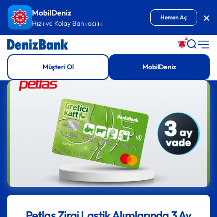
İçeriğe Git
MobilDeniz
Kap
Hemen Aç
Hızlı ve Kolay Bankacılık
2
Müşteri Ol
MobilDeniz
Petlas Zirai Lastik Alımlarında 3 Ay