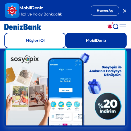
İçeriğe Git
MobilDeniz
Kap
Hemen Aç
Hızlı ve Kolay Bankacılık
2
Müşteri Ol
MobilDeniz