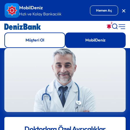
İçeriğe Git
MobilDeniz
Kap
Hemen Aç
Hızlı ve Kolay Bankacılık
2
Müşteri Ol
MobilDeniz
Doktorlara Özel Ayrıcalıklar