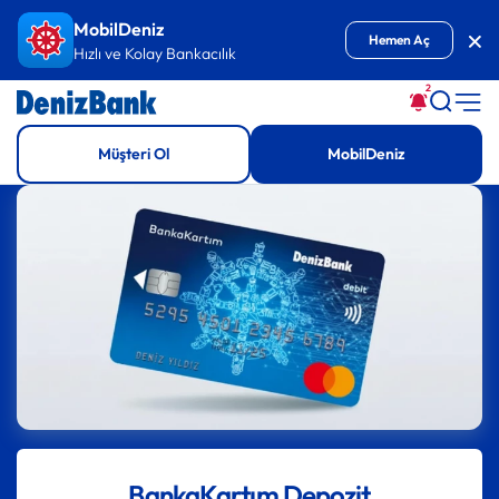
İçeriğe Git
MobilDeniz
Kap
Hemen Aç
Hızlı ve Kolay Bankacılık
2
Müşteri Ol
MobilDeniz
BankaKartım Depozit