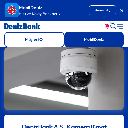
İçeriğe Git
MobilDeniz
Kap
Hemen Aç
Hızlı ve Kolay Bankacılık
2
Müşteri Ol
MobilDeniz
DenizBank A.Ş. Kamera Kayıt