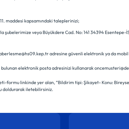
n 11. maddesi kapsamındaki taleplerinizi;
aydıyla şubelerimize veya Büyükdere Cad. No: 141 34394 Esentep
aberlesme@hs09.kep.tr adresine güvenli elektronik ya da mobil im
 bulunan elektronik posta adresinizi kullanarak oncemusteri@den
ormu linkinde yer alan, “Bildirim tipi: Şikayet- Konu: Bireysel
u doldurarak iletebilirsiniz.