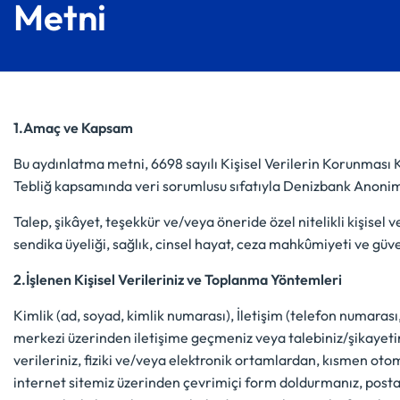
Metni
1.Amaç ve Kapsam
Bu aydınlatma metni, 6698 sayılı Kişisel Verilerin Korunmas
Tebliğ kapsamında veri sorumlusu sıfatıyla Denizbank Anonim 
Talep, şikâyet, teşekkür ve/veya öneride özel nitelikli kişisel v
sendika üyeliği, sağlık, cinsel hayat, ceza mahkûmiyeti ve güv
2.İşlenen Kişisel Verileriniz ve Toplanma Yöntemleri
Kimlik (ad, soyad, kimlik numarası), İletişim (telefon numarası,
merkezi üzerinden iletişime geçmeniz veya talebiniz/şikayetini
verileriniz, fiziki ve/veya elektronik ortamlardan, kısmen oto
internet sitemiz üzerinden çevrimiçi form doldurmanız, posta, 