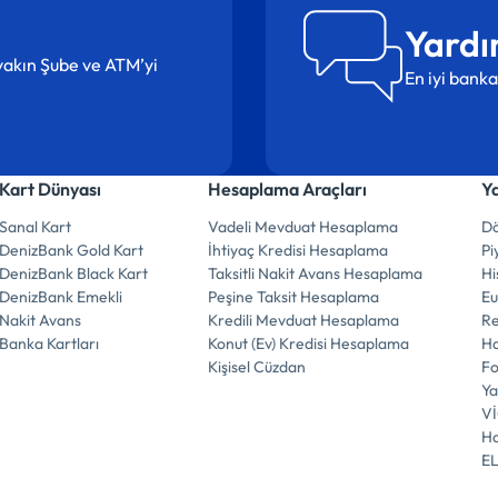
Yardı
n yakın Şube ve ATM’yi
En iyi banka
Kart Dünyası
Hesaplama Araçları
Y
Sanal Kart
Vadeli Mevduat Hesaplama
Dö
DenizBank Gold Kart
İhtiyaç Kredisi Hesaplama
Pi
DenizBank Black Kart
Taksitli Nakit Avans Hesaplama
Hi
DenizBank Emekli
Peşine Taksit Hesaplama
E
Nakit Avans
Kredili Mevduat Hesaplama
R
Banka Kartları
Konut (Ev) Kredisi Hesaplama
Ha
Kişisel Cüzdan
F
Ya
V
Ha
E