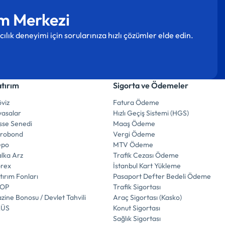
m Merkezi
cılık deneyimi için sorularınıza hızlı çözümler elde edin.
atırım
Sigorta ve Ödemeler
viz
Fatura Ödeme
yasalar
Hızlı Geçiş Sistemi (HGS)
sse Senedi
Maaş Ödeme
urobond
Vergi Ödeme
epo
MTV Ödeme
lka Arz
Trafik Cezası Ödeme
orex
İstanbul Kart Yükleme
tırım Fonları
Pasaport Defter Bedeli Ödeme
İOP
Trafik Sigortası
zine Bonosu / Devlet Tahvili
Araç Sigortası (Kasko)
LÜS
Konut Sigortası
Sağlık Sigortası