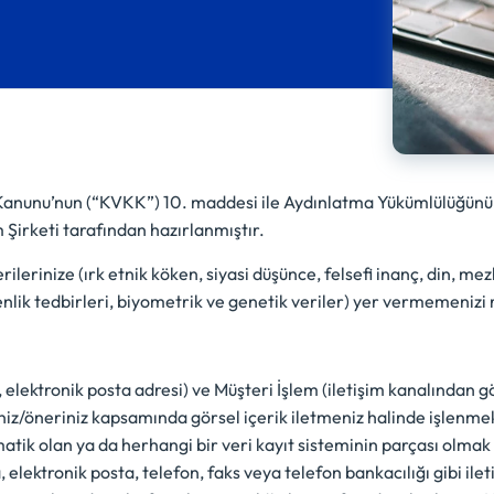
ı Kanunu’nun (“KVKK”) 10. maddesi ile Aydınlatma Yükümlülüğünü
Şirketi tarafından hazırlanmıştır.
erilerinize (ırk etnik köken, siyasi düşünce, felsefi inanç, din, me
enlik tedbirleri, biyometrik ve genetik veriler) yer vermemenizi 
 elektronik posta adresi) ve Müşteri İşlem (iletişim kanalından gön
z/öneriniz kapsamında görsel içerik iletmeniz halinde işlenmekte
matik olan ya da herhangi bir veri kayıt sisteminin parçası olma
elektronik posta, telefon, faks veya telefon bankacılığı gibi ile