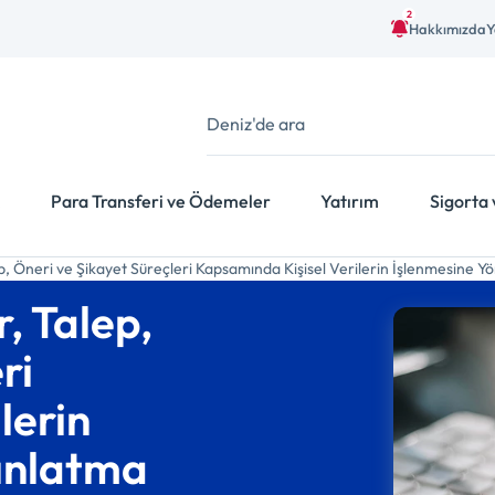
2
Hakkımızda
Y
Para Transferi ve Ödemeler
Yatırım
Sigorta 
, Öneri ve Şikayet Süreçleri Kapsamında Kişisel Verilerin İşlenmesine Y
, Talep,
ri
lerin
dınlatma