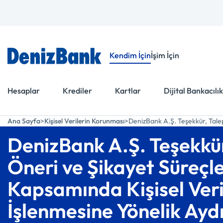
Menüye Git
İçeriğe Git
Kendim İçin
İşim İçin
Hesaplar
Krediler
Kartlar
Dijital Bankacılık
Ana Sayfa
Kişisel Verilerin Korunması
DenizBank A.Ş. Teşekkür, Talep
DenizBank A.Ş. Teşekkür
Öneri ve Şikayet Süreçle
Kapsamında Kişisel Veri
İşlenmesine Yönelik Ay