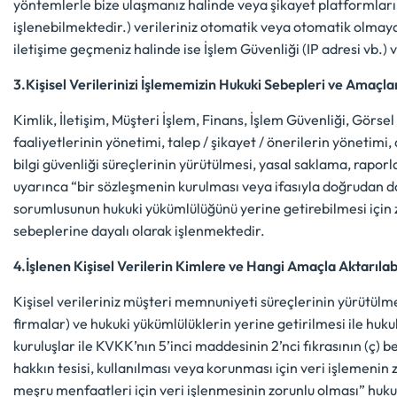
yöntemlerle bize ulaşmanız halinde veya şikayet platformları, 
işlenebilmektedir.) verileriniz otomatik veya otomatik olmayan
iletişime geçmeniz halinde ise İşlem Güvenliği (IP adresi vb.) v
3.Kişisel Verilerinizi İşlememizin Hukuki Sebepleri ve Amaçla
Kimlik, İletişim, Müşteri İşlem, Finans, İşlem Güvenliği, Görsel 
faaliyetlerinin yönetimi, talep / şikayet / önerilerin yönetimi,
bilgi güvenliği süreçlerinin yürütülmesi, yasal saklama, rapor
uyarınca “bir sözleşmenin kurulması veya ifasıyla doğrudan doğr
sorumlusunun hukuki yükümlülüğünü yerine getirebilmesi için zo
sebeplerine dayalı olarak işlenmektedir.
4.İşlenen Kişisel Verilerin Kimlere ve Hangi Amaçla Aktarılab
Kişisel verileriniz müşteri memnuniyeti süreçlerinin yürütülme
firmalar) ve hukuki yükümlülüklerin yerine getirilmesi ile hu
kuruluşlar ile KVKK’nın 5’inci maddesinin 2’nci fıkrasının (ç)
hakkın tesisi, kullanılması veya korunması için veri işlemenin
meşru menfaatleri için veri işlenmesinin zorunlu olması” hukuk