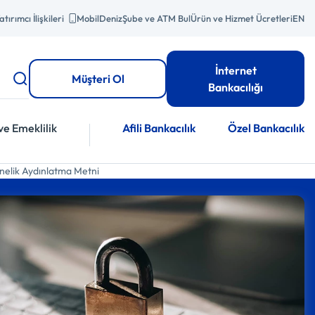
atırımcı İlişkileri
MobilDeniz
Şube ve ATM Bul
Ürün ve Hizmet Ücretleri
EN
İnternet
Müşteri Ol
Bankacılığı
ve Emeklilik
Afili Bankacılık
Özel Bankacılık
önelik Aydınlatma Metni