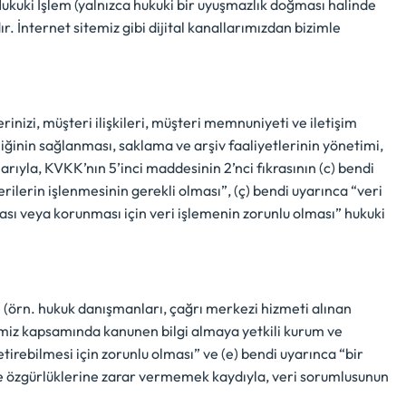
Hukuki İşlem (yalnızca hukuki bir uyuşmazlık doğması halinde
. İnternet sitemiz gibi dijital kanallarımızdan bizimle
erinizi, müşteri ilişkileri, müşteri memnuniyeti ve iletişim
liliğinin sağlanması, saklama ve arşiv faaliyetlerinin yönetimi,
rıyla, KVKK’nın 5’inci maddesinin 2’nci fıkrasının (c) bendi
rilerin işlenmesinin gerekli olması”, (ç) bendi uyarınca “veri
ması veya korunması için veri işlemenin zorunlu olması” hukuki
le (örn. hukuk danışmanları, çağrı merkezi hizmeti alınan
rimiz kapsamında kanunen bilgi almaya yetkili kurum ve
tirebilmesi için zorunlu olması” ve (e) bendi uyarınca “bir
ak ve özgürlüklerine zarar vermemek kaydıyla, veri sorumlusunun