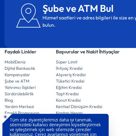
Şube ve ATM Bul
Hizmet saatleri ve adres bilgileri ile size e
bulun.
Faydalı Linkler
Başvurular ve Nakit İhtiyaçlar
MobilDeniz
Süper Limit
Dijital Bankacılık
İhtiyaç Kredisi
Kampanyalar
Alışveriş Kredisi
Şube ve ATM
Tüketici Kredisi
Yatırımcı İlişkileri
Eğitim Kredisi
Sürdürülebilirlik
Taşıt Kredisi
Blog
Konut Kredisi
Yardım Merkezi
Kentsel Dönüşüm Kredisi
Emekli Promosyon
Kaptan Hesap
E-Mevduat Hesap
Vadeli Döviz Hesabı
Vadeli Altın Hesabı