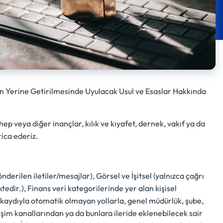
n Yerine Getirilmesinde Uyulacak Usul ve Esaslar Hakkında
zhep veya diğer inançlar, kılık ve kıyafet, dernek, vakıf ya da
rica ederiz.
derilen iletiler/mesajlar), Görsel ve İşitsel (yalnızca çağrı
dir.), Finans veri kategorilerinde yer alan kişisel
k kaydıyla otomatik olmayan yollarla, genel müdürlük, şube,
tişim kanallarından ya da bunlara ileride eklenebilecek sair