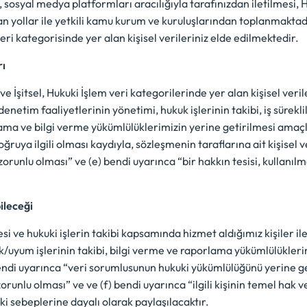
sosyal medya platformları aracılığıyla tarafınızdan iletilmesi, 
 yollar ile yetkili kamu kurum ve kuruluşlarından toplanmaktadır
eri kategorisinde yer alan kişisel verileriniz elde edilmektedir.
rı
ve İşitsel, Hukuki İşlem veri kategorilerinde yer alan kişisel veril
 denetim faaliyetlerinin yönetimi, hukuk işlerinin takibi, iş sürek
lama ve bilgi verme yükümlülüklerimizin yerine getirilmesi amaçla
uya ilgili olması kaydıyla, sözleşmenin taraflarına ait kişisel ve
runlu olması” ve (e) bendi uyarınca “bir hakkın tesisi, kullanıl
ileceği
si ve hukuki işlerin takibi kapsamında hizmet aldığımız kişiler i
kuk/uyum işlerinin takibi, bilgi verme ve raporlama yükümlülükle
 bendi uyarınca “veri sorumlusunun hukuki yükümlülüğünü yerine ge
 zorunlu olması” ve ve (f) bendi uyarınca “ilgili kişinin temel h
i sebeplerine dayalı olarak paylaşılacaktır.