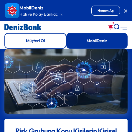
İçeriğe Git
MobilDeniz
Kap
Hemen Aç
Hızlı ve Kolay Bankacılık
2
Müşteri Ol
MobilDeniz
Risk Grubuna Konu Kişilerin Kişisel