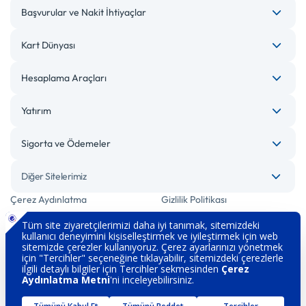
Başvurular ve Nakit İhtiyaçlar
Kart Dünyası
Hesaplama Araçları
Yatırım
Sigorta ve Ödemeler
Diğer Sitelerimiz
Çerez Aydınlatma
Gizlilik Politikası
Bilgi Toplumu Hizmetleri
Engelsiz Bankacılık
Kişisel Verilerin Korunması
Güvenlik
İletişim
Hakkımızda
Sözleşme ve Formlar