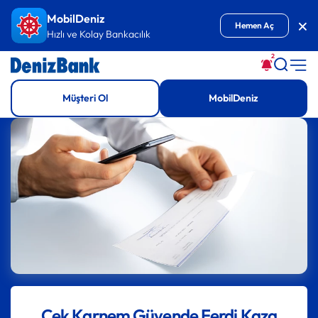
İçeriğe Git
MobilDeniz
Kap
Hemen Aç
Hızlı ve Kolay Bankacılık
2
Müşteri Ol
MobilDeniz
Çek Karnem Güvende Ferdi Kaza