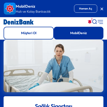
İçeriğe Git
MobilDeniz
Kap
Hemen Aç
Hızlı ve Kolay Bankacılık
2
Müşteri Ol
MobilDeniz
Sağlık Sigortası