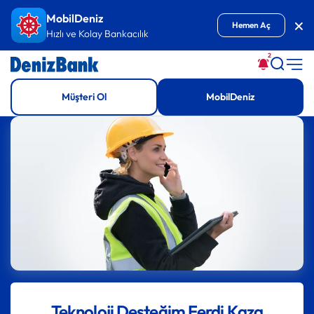
İçeriğe Git
MobilDeniz
Kap
Hemen Aç
Hızlı ve Kolay Bankacılık
2
Müşteri Ol
MobilDeniz
Teknoloji Desteğim Ferdi Kaza