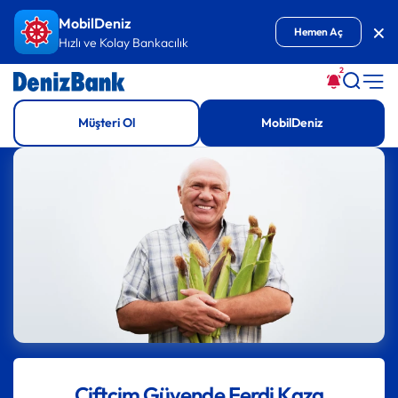
İçeriğe Git
MobilDeniz
Kap
Hemen Aç
Hızlı ve Kolay Bankacılık
2
Müşteri Ol
MobilDeniz
Çiftçim Güvende Ferdi Kaza