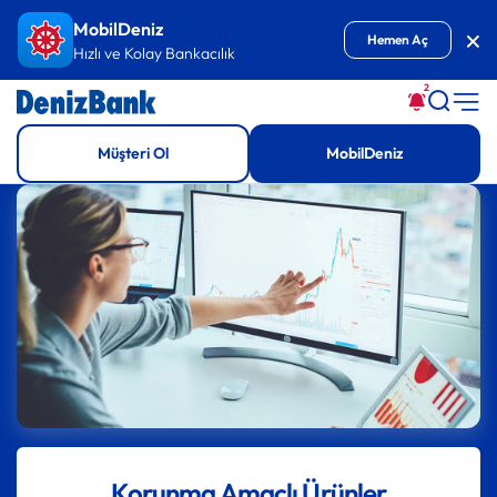
İçeriğe Git
MobilDeniz
Kap
Hemen Aç
Hızlı ve Kolay Bankacılık
2
Müşteri Ol
MobilDeniz
Korunma Amaçlı Ürünler