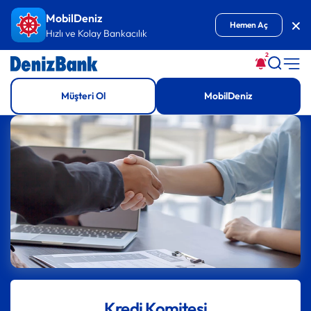
İçeriğe Git
MobilDeniz
Kap
Hemen Aç
Hızlı ve Kolay Bankacılık
2
Müşteri Ol
MobilDeniz
Kredi Komitesi