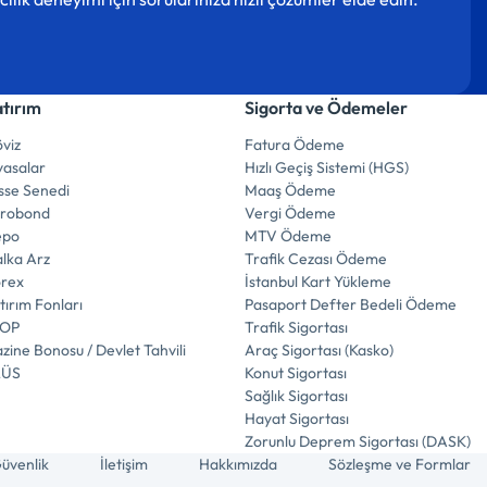
atırım
Sigorta ve Ödemeler
viz
Fatura Ödeme
yasalar
Hızlı Geçiş Sistemi (HGS)
sse Senedi
Maaş Ödeme
urobond
Vergi Ödeme
epo
MTV Ödeme
lka Arz
Trafik Cezası Ödeme
orex
İstanbul Kart Yükleme
tırım Fonları
Pasaport Defter Bedeli Ödeme
İOP
Trafik Sigortası
zine Bonosu / Devlet Tahvili
Araç Sigortası (Kasko)
LÜS
Konut Sigortası
Sağlık Sigortası
Hayat Sigortası
Zorunlu Deprem Sigortası (DASK)
üvenlik
İletişim
Hakkımızda
Sözleşme ve Formlar