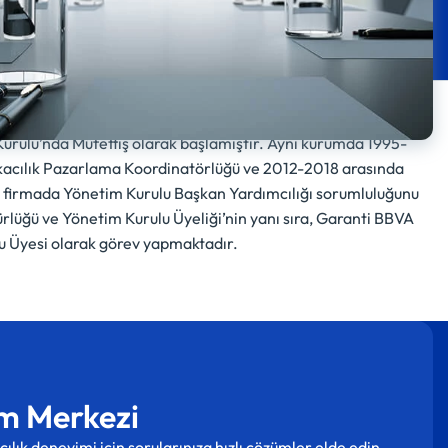
urulu’nda Müfettiş olarak başlamıştır. Aynı kurumda 1995-
kacılık Pazarlama Koordinatörlüğü ve 2012-2018 arasında
ir firmada Yönetim Kurulu Başkan Yardımcılığı sorumluluğunu
lüğü ve Yönetim Kurulu Üyeliği’nin yanı sıra, Garanti BBVA
u Üyesi olarak görev yapmaktadır.
m Merkezi
cılık deneyimi için sorularınıza hızlı çözümler elde edin.