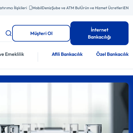
atırımcı İlişkileri
MobilDeniz
Şube ve ATM Bul
Ürün ve Hizmet Ücretleri
EN
İnternet
Müşteri Ol
Bankacılığı
ve Emeklilik
Afili Bankacılık
Özel Bankacılık