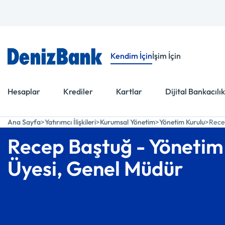
Menüye Git
İçeriğe Git
Kendim İçin
İşim İçin
Hesaplar
Krediler
Kartlar
Dijital Bankacılık
Ana Sayfa
Yatırımcı İlişkileri
Kurumsal Yönetim
Yönetim Kurulu
Rece
Recep Baştuğ - Yönetim
Üyesi, Genel Müdür