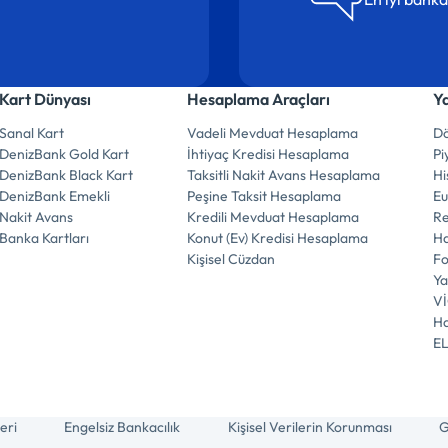
Kart Dünyası
Hesaplama Araçları
Y
Sanal Kart
Vadeli Mevduat Hesaplama
Dö
DenizBank Gold Kart
İhtiyaç Kredisi Hesaplama
Pi
DenizBank Black Kart
Taksitli Nakit Avans Hesaplama
Hi
DenizBank Emekli
Peşine Taksit Hesaplama
E
Nakit Avans
Kredili Mevduat Hesaplama
R
Banka Kartları
Konut (Ev) Kredisi Hesaplama
Ha
Kişisel Cüzdan
F
Ya
V
Ha
E
eri
Engelsiz Bankacılık
Kişisel Verilerin Korunması
G