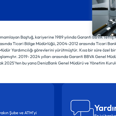
mamlayan Baştuğ, kariyerine 1989 yılında Garanti BBVA Teftiş K
rasında Ticari Bölge Müdürlüğü, 2004-2012 arasında Ticari Ban
üdür Yardımcılığı görevlerini yürütmüştür. Kısa bir süre özel b
şlamıştır. 2019- 2024 yılları arasında Garanti BBVA Genel Müdür
Ocak 2025’ten bu yana DenizBank Genel Müdürü ve Yönetim Kurul
Yardı
n yakın Şube ve ATM’yi
En iyi banka