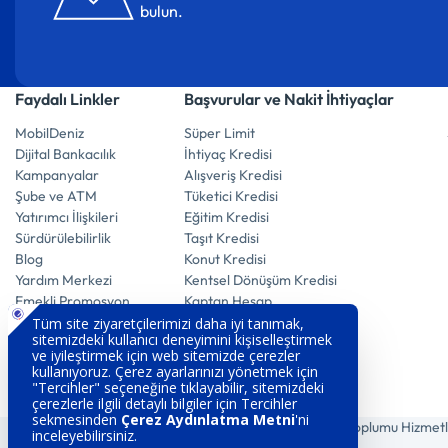
bulun.
Faydalı Linkler
Başvurular ve Nakit İhtiyaçlar
MobilDeniz
Süper Limit
Dijital Bankacılık
İhtiyaç Kredisi
Kampanyalar
Alışveriş Kredisi
Şube ve ATM
Tüketici Kredisi
Yatırımcı İlişkileri
Eğitim Kredisi
Sürdürülebilirlik
Taşıt Kredisi
Blog
Konut Kredisi
Yardım Merkezi
Kentsel Dönüşüm Kredisi
Emekli Promosyon
Kaptan Hesap
E-Mevduat Hesap
Vadeli Döviz Hesabı
Vadeli Altın Hesabı
Vadeli Mevduat Hesabı
Tasarruf Ettiren Hesap
Çerez Aydınlatma
Gizlilik Politikası
Bilgi Toplumu Hizmetl