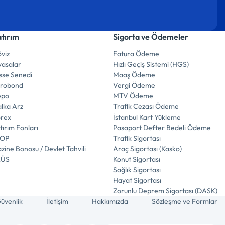
atırım
Sigorta ve Ödemeler
viz
Fatura Ödeme
yasalar
Hızlı Geçiş Sistemi (HGS)
sse Senedi
Maaş Ödeme
urobond
Vergi Ödeme
epo
MTV Ödeme
lka Arz
Trafik Cezası Ödeme
orex
İstanbul Kart Yükleme
tırım Fonları
Pasaport Defter Bedeli Ödeme
İOP
Trafik Sigortası
zine Bonosu / Devlet Tahvili
Araç Sigortası (Kasko)
LÜS
Konut Sigortası
Sağlık Sigortası
Hayat Sigortası
Zorunlu Deprem Sigortası (DASK)
üvenlik
İletişim
Hakkımızda
Sözleşme ve Formlar