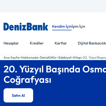
Menüye Git
İçeriğe Git
Kendim İçin
İşim İçin
Hesaplar
Krediler
Kartlar
Dijital Bankacılık
Ana Sayfa
Hakkımızda
DenizKültür
Edebiyat
Kitap
20. Yüzyıl Başı
20. Yüzyıl Başında Osma
Coğrafyası
Satın Al