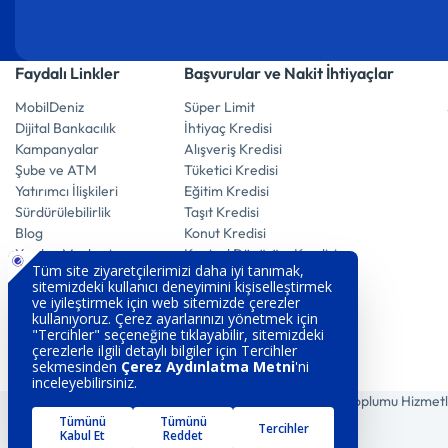
Faydalı Linkler
Başvurular ve Nakit İhtiyaçlar
MobilDeniz
Süper Limit
Dijital Bankacılık
İhtiyaç Kredisi
Kampanyalar
Alışveriş Kredisi
Şube ve ATM
Tüketici Kredisi
Yatırımcı İlişkileri
Eğitim Kredisi
Sürdürülebilirlik
Taşıt Kredisi
Blog
Konut Kredisi
Yardım Merkezi
Kentsel Dönüşüm Kredisi
Emekli Promosyon
Kaptan Hesap
E-Mevduat Hesap
Vadeli Döviz Hesabı
Vadeli Altın Hesabı
Vadeli Mevduat Hesabı
Tasarruf Ettiren Hesap
Çerez Aydınlatma
Gizlilik Politikası
Bilgi Toplumu Hizmetl