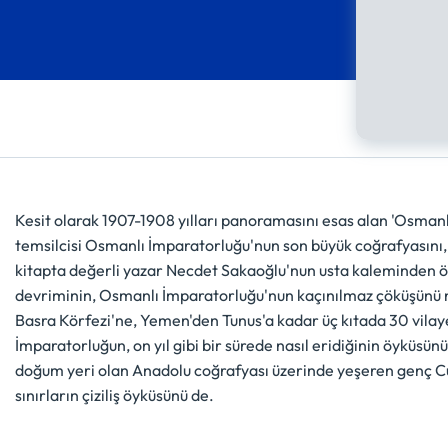
Kesit olarak 1907-1908 yılları panoramasını esas alan 'Osmanlı
temsilcisi Osmanlı İmparatorluğu'nun son büyük coğrafyasını
kitapta değerli yazar Necdet Sakaoğlu'nun usta kaleminden özg
devriminin, Osmanlı İmparatorluğu'nun kaçınılmaz çöküşünü n
Basra Körfezi'ne, Yemen'den Tunus'a kadar üç kıtada 30 vilaye
İmparatorluğun, on yıl gibi bir sürede nasıl eridiğinin öyküsü
doğum yeri olan Anadolu coğrafyası üzerinde yeşeren genç Cumh
sınırların çiziliş öyküsünü de.