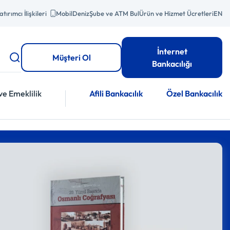
atırımcı İlişkileri
MobilDeniz
Şube ve ATM Bul
Ürün ve Hizmet Ücretleri
EN
İnternet
Müşteri Ol
Bankacılığı
ve Emeklilik
Afili Bankacılık
Özel Bankacılık