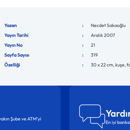
Yazan
Necdet Sakaoğlu
Yayın Tarihi
Aralık 2007
Yayın No
21
Sayfa Sayısı
319
Özelliği
30 x 22 cm, kuşe, f
Yardı
n yakın Şube ve ATM’yi
En iyi banka