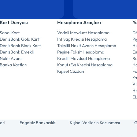
Kart Dünyası
Hesaplama Araçları
Y
Sanal Kart
Vadeli Mevduat Hesaplama
Dö
DenizBank Gold Kart
İhtiyaç Kredisi Hesaplama
Pi
DenizBank Black Kart
Taksitli Nakit Avans Hesaplama
Hi
DenizBank Emekli
Peşine Taksit Hesaplama
E
Nakit Avans
Kredili Mevduat Hesaplama
R
Banka Kartları
Konut (Ev) Kredisi Hesaplama
Ha
Kişisel Cüzdan
F
Ya
V
Ha
E
eri
Engelsiz Bankacılık
Kişisel Verilerin Korunması
G