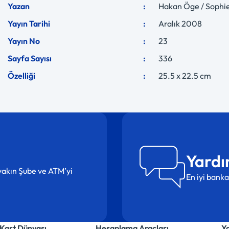
Yazan
Hakan Öge / Sophi
Yayın Tarihi
Aralık 2008
Yayın No
23
Sayfa Sayısı
336
Özelliği
25.5 x 22.5 cm
Yardı
n yakın Şube ve ATM’yi
En iyi banka
Kart Dünyası
Hesaplama Araçları
Y