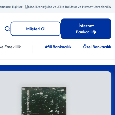
atırımcı İlişkileri
MobilDeniz
Şube ve ATM Bul
Ürün ve Hizmet Ücretleri
EN
İnternet
Müşteri Ol
Bankacılığı
ve Emeklilik
Afili Bankacılık
Özel Bankacılık