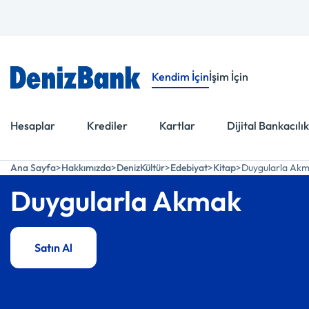
Menüye Git
İçeriğe Git
Kendim İçin
İşim İçin
Hesaplar
Krediler
Kartlar
Dijital Bankacılık
Ana Sayfa
Hakkımızda
DenizKültür
Edebiyat
Kitap
Duygularla Ak
Duygularla Akmak
Satın Al