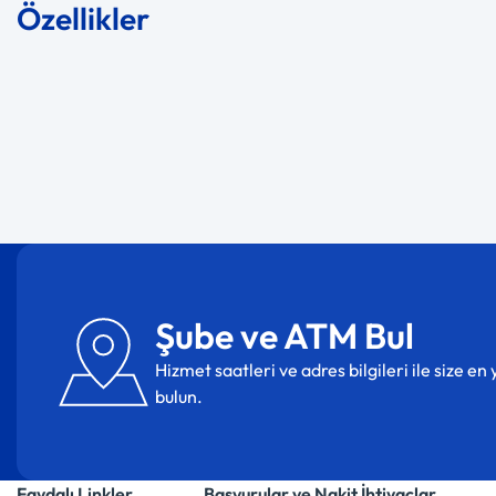
Özellikler
Şube ve ATM Bul
Hizmet saatleri ve adres bilgileri ile size e
bulun.
Faydalı Linkler
Başvurular ve Nakit İhtiyaçlar