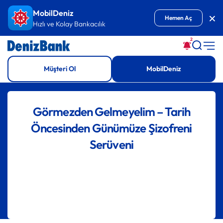
İçeriğe Git
MobilDeniz
Kap
Hemen Aç
Hızlı ve Kolay Bankacılık
2
Müşteri Ol
MobilDeniz
Görmezden Gelmeyelim – Tarih
Öncesinden Günümüze Şizofreni
Serüveni