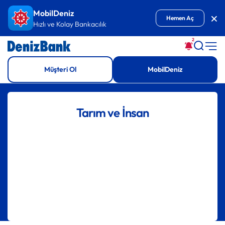
İçeriğe Git
MobilDeniz
Kap
Hemen Aç
Hızlı ve Kolay Bankacılık
2
Müşteri Ol
MobilDeniz
Tarım ve İnsan