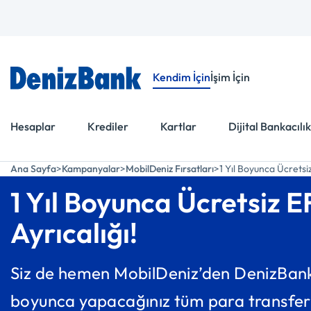
Menüye Git
İçeriğe Git
Kendim İçin
İşim İçin
Hesaplar
Krediler
Kartlar
Dijital Bankacılık
Ana Sayfa
Kampanyalar
MobilDeniz Fırsatları
1 Yıl Boyunca Ücretsi
1 Yıl Boyunca Ücretsiz 
Ayrıcalığı!
Siz de hemen MobilDeniz’den DenizBanklı 
boyunca yapacağınız tüm para transfer