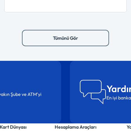
Tümünü Gör
Yardı
n yakın Şube ve ATM’yi
En iyi banka
Kart Dünyası
Hesaplama Araçları
Y