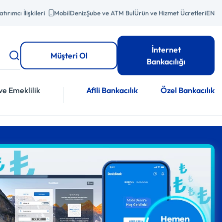
atırımcı İlişkileri
MobilDeniz
Şube ve ATM Bul
Ürün ve Hizmet Ücretleri
EN
İnternet
Müşteri Ol
Bankacılığı
ve Emeklilik
Afili Bankacılık
Özel Bankacılık