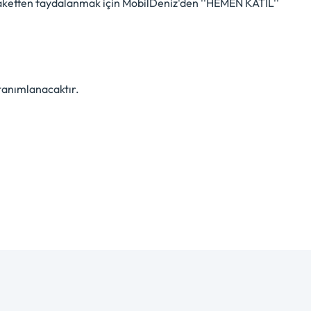
ketten faydalanmak için MobilDeniz'den ''HEMEN KATIL''
 tanımlanacaktır.