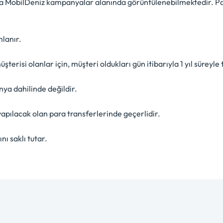
a MobilDeniz kampanyalar alanında görüntülenebilmektedir. Pa
mlanır.
isi olanlar için, müşteri oldukları gün itibarıyla 1 yıl süreyle
ya dahilinde değildir.
pılacak olan para transferlerinde geçerlidir.
ı saklı tutar.