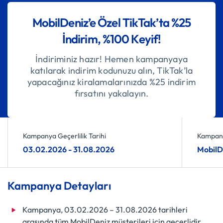
MobilDeniz’e Özel TikTak’ta %25
İndirim, %100 Keyif!
İndiriminiz hazır! Hemen kampanyaya
katılarak indirim kodunuzu alın, TikTak’la
yapacağınız kiralamalarınızda %25 indirim
fırsatını yakalayın.
Kampanya Geçerlilik Tarihi
Kampany
03.02.2026 - 31.08.2026
MobilD
Kampanya Detayları
Kampanya, 03.02.2026 – 31.08.2026 tarihleri
arasında tüm MobilDeniz müşterileri için geçerlidir.