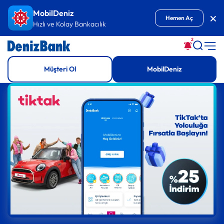
İçeriğe Git
MobilDeniz
Kap
Hemen Aç
Hızlı ve Kolay Bankacılık
2
Müşteri Ol
MobilDeniz