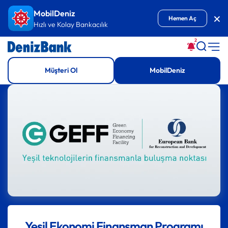
İçeriğe Git
MobilDeniz
Kap
Hemen Aç
Hızlı ve Kolay Bankacılık
2
Müşteri Ol
MobilDeniz
Yeşil Ekonomi Finansman Programı