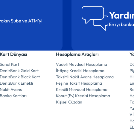
Yardı
n yakın Şube ve ATM’yi
En iyi banka
Kart Dünyası
Hesaplama Araçları
Y
Sanal Kart
Vadeli Mevduat Hesaplama
Dö
DenizBank Gold Kart
İhtiyaç Kredisi Hesaplama
Pi
DenizBank Black Kart
Taksitli Nakit Avans Hesaplama
Hi
DenizBank Emekli
Peşine Taksit Hesaplama
E
Nakit Avans
Kredili Mevduat Hesaplama
R
Banka Kartları
Konut (Ev) Kredisi Hesaplama
Ha
Kişisel Cüzdan
F
Ya
V
Ha
E