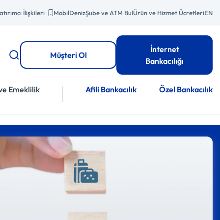
atırımcı İlişkileri
MobilDeniz
Şube ve ATM Bul
Ürün ve Hizmet Ücretleri
EN
İnternet
Müşteri Ol
Bankacılığı
ve Emeklilik
Afili Bankacılık
Özel Bankacılık