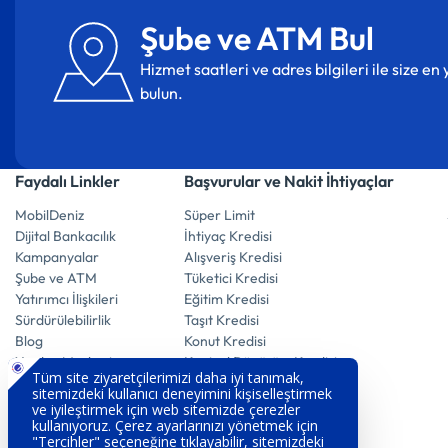
Şube ve ATM Bul
Hizmet saatleri ve adres bilgileri ile size e
bulun.
Faydalı Linkler
Başvurular ve Nakit İhtiyaçlar
MobilDeniz
Süper Limit
Dijital Bankacılık
İhtiyaç Kredisi
Kampanyalar
Alışveriş Kredisi
Şube ve ATM
Tüketici Kredisi
Yatırımcı İlişkileri
Eğitim Kredisi
Sürdürülebilirlik
Taşıt Kredisi
Blog
Konut Kredisi
Yardım Merkezi
Kentsel Dönüşüm Kredisi
Emekli Promosyon
Kaptan Hesap
E-Mevduat Hesap
Vadeli Döviz Hesabı
Vadeli Altın Hesabı