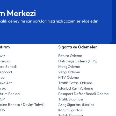
m Merkezi
cılık deneyimi için sorularınıza hızlı çözümler elde edin.
atırım
Sigorta ve Ödemeler
viz
Fatura Ödeme
yasalar
Hızlı Geçiş Sistemi (HGS)
sse Senedi
Maaş Ödeme
urobond
Vergi Ödeme
epo
MTV Ödeme
lka Arz
Trafik Cezası Ödeme
orex
İstanbul Kart Yükleme
tırım Fonları
Pasaport Defter Bedeli Ödeme
İOP
Trafik Sigortası
zine Bonosu / Devlet Tahvili
Araç Sigortası (Kasko)
LÜS
Konut Sigortası
Sağlık Sigortası