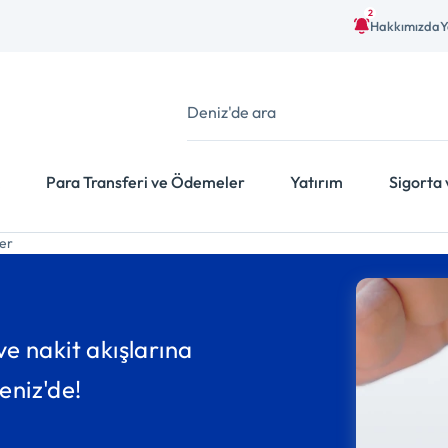
2
Hakkımızda
Y
Para Transferi ve Ödemeler
Yatırım
Sigorta 
ler
ve nakit akışlarına
eniz'de!