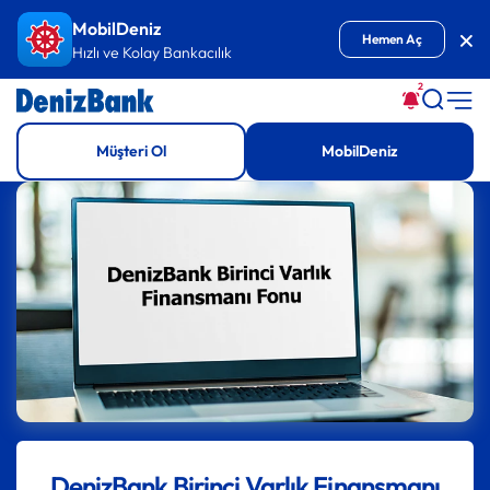
İçeriğe Git
MobilDeniz
Kap
Hemen Aç
Hızlı ve Kolay Bankacılık
2
Müşteri Ol
MobilDeniz
DenizBank Birinci Varlık Finansmanı