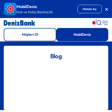
İçeriğe Git
MobilDeniz
Kap
Hemen Aç
Hızlı ve Kolay Bankacılık
2
Müşteri Ol
MobilDeniz
Blog