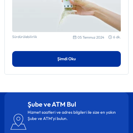
Sürdürülebilirlik
6 dk.
05 Temmuz 2024
Şimdi Oku
Şifre Yöneticisi Nedir: Güvenli Parola Oluşturma Rehberi
Elektronik Atık Nedir, Neden Geri Dönüştürülmelidir?
Şube ve ATM Bul
Hizmet saatleri ve adres bilgileri ile size en yakın
Tarım Kredileri Rehberi: Tarım Kredisi Hakkında Bilmeniz
Şube ve ATM’yi bulun.
Gerekenler
Schengen Vizesi Nedir, Nasıl Alınır?