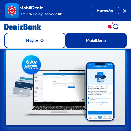
İçeriğe Git
MobilDeniz
Kap
Hemen Aç
Hızlı ve Kolay Bankacılık
2
Müşteri Ol
MobilDeniz