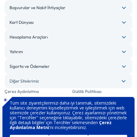
Başvurular ve Nakit İhtiyaçlar
Kart Dünyası
Hesaplama Araçları
Yatırım
Sigorta ve Ödemeler
Diğer Sitelerimiz
Çerez Aydınlatma
Gizlilik Politikası
Bilgi Toplumu Hizmetleri
Engelsiz Bankacılık
Kişisel Verilerin Korunması
Güvenlik
İletişim
Hakkımızda
Sözleşme ve Formlar