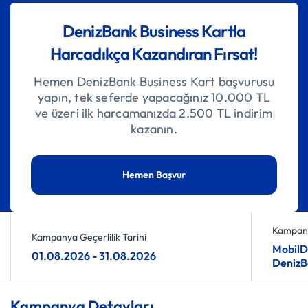
DenizBank Business Kartla
Harcadıkça Kazandıran Fırsat!
Hemen DenizBank Business Kart başvurusu
yapın, tek seferde yapacağınız 10.000 TL
ve üzeri ilk harcamanızda 2.500 TL indirim
kazanın.
Hemen Başvur
Kampany
Kampanya Geçerlilik Tarihi
MobilDe
01.08.2026 - 31.08.2026
DenizBa
Kampanya Detayları