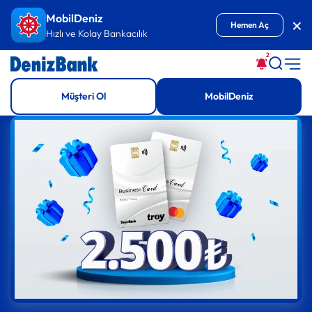
İçeriğe Git
MobilDeniz
Kap
Hemen Aç
Hızlı ve Kolay Bankacılık
2
Müşteri Ol
MobilDeniz