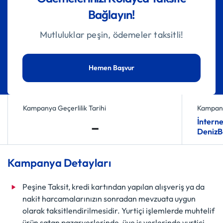
Bağlayın!
Mutluluklar peşin, ödemeler taksitli!
Hemen Başvur
Kampanya Geçerlilik Tarihi
Kampany
-
İnterne
DenizBa
Kampanya Detayları
Peşine Taksit, kredi kartından yapılan alışveriş ya da
nakit harcamalarınızın sonradan mevzuata uygun
olarak taksitlendirilmesidir. Yurtiçi işlemlerde muhtelif
ürün satan pazaryerlerinde, üye iş yerlerinde yurtiçi