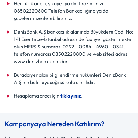
Her türlü öneri, şikayet ya da itirazlarınızı
08502220800 Telefon Bankacılığına ya da
şubelerimize iletebilirsiniz.
DenizBank A.Ş bankacılık alanında Büyükdere Cad. No:
141 Esentepe-İstanbul adresinde faaliyet göstermekte
olup MERSİS numarası 0292 – 0084 – 4960 – 0341,
telefon numarası 08502220800 ve web sitesi adresi
www.denizbank.com'dur.
Burada yer alan bilgilendirme hükümleri DenizBank
A.Ş’nin belirleyeceği süre ile sınırlıdır.
Hesaplama aracı için
tıklayınız
.
Kampanyaya Nereden Katılırım?