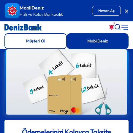
İçeriğe Git
MobilDeniz
Kap
Hemen Aç
Hızlı ve Kolay Bankacılık
2
Müşteri Ol
MobilDeniz
Ödemelerinizi Kolayca Taksite