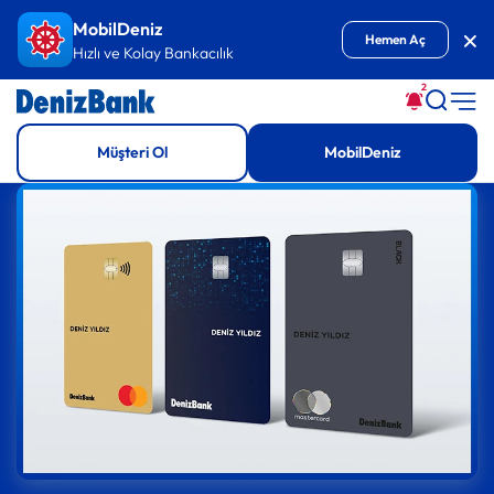
İçeriğe Git
MobilDeniz
Kap
Hemen Aç
Hızlı ve Kolay Bankacılık
2
Müşteri Ol
MobilDeniz