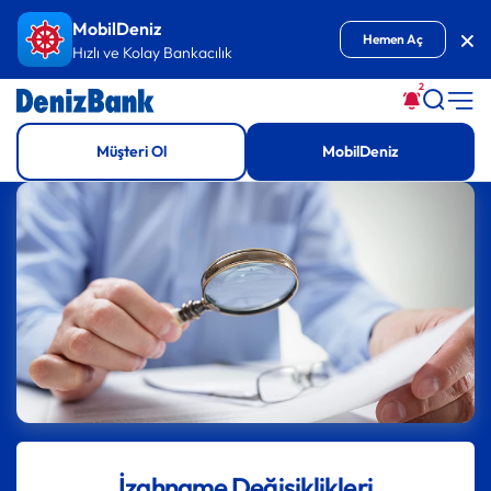
İçeriğe Git
MobilDeniz
Kap
Hemen Aç
Hızlı ve Kolay Bankacılık
2
Müşteri Ol
MobilDeniz
İzahname Değişiklikleri