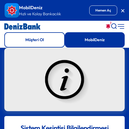
İçeriğe Git
MobilDeniz
Kap
Hemen Aç
Hızlı ve Kolay Bankacılık
2
Müşteri Ol
MobilDeniz
Sistem Kesintisi Bilgilendirmesi