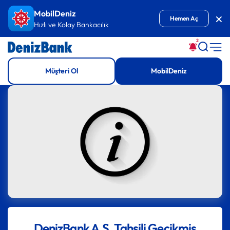
İçeriğe Git
MobilDeniz
Kap
Hemen Aç
Hızlı ve Kolay Bankacılık
2
Müşteri Ol
MobilDeniz
DenizBank A.Ş. Tahsili Gecikmiş