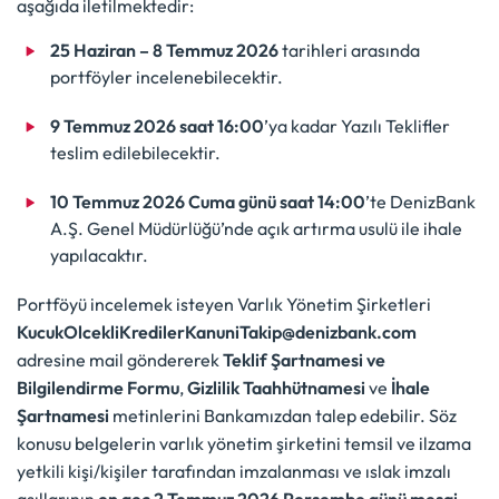
aşağıda iletilmektedir:
25 Haziran – 8 Temmuz 2026
tarihleri arasında
portföyler incelenebilecektir.
9 Temmuz 2026 saat 16:00
’ya kadar Yazılı Teklifler
teslim edilebilecektir.
10 Temmuz 2026 Cuma günü saat 14:00
’te DenizBank
A.Ş. Genel Müdürlüğü’nde açık artırma usulü ile ihale
yapılacaktır.
Portföyü incelemek isteyen Varlık Yönetim Şirketleri
KucukOlcekliKredilerKanuniTakip@denizbank.com
adresine mail göndererek
Teklif Şartnamesi ve
Bilgilendirme Formu
,
Gizlilik Taahhütnamesi
ve
İhale
Şartnamesi
metinlerini Bankamızdan talep edebilir. Söz
konusu belgelerin varlık yönetim şirketini temsil ve ilzama
yetkili kişi/kişiler tarafından imzalanması ve ıslak imzalı