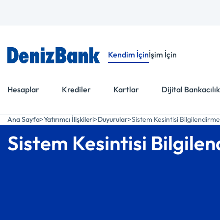
Menüye Git
İçeriğe Git
Kendim İçin
İşim İçin
Hesaplar
Krediler
Kartlar
Dijital Bankacılık
Ana Sayfa
Yatırımcı İlişkileri
Duyurular
Sistem Kesintisi Bilgilendirmes
Sistem Kesintisi Bilgilen