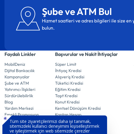
Şube ve ATM Bul
Hizmet saatleri ve adres bilgileri ile size e
bulun.
Faydalı Linkler
Başvurular ve Nakit İhtiyaçlar
MobilDeniz
Süper Limit
Dijital Bankacılık
İhtiyaç Kredisi
Kampanyalar
Alışveriş Kredisi
Şube ve ATM
Tüketici Kredisi
Yatırımcı İlişkileri
Eğitim Kredisi
Sürdürülebilirlik
Taşıt Kredisi
Blog
Konut Kredisi
Yardım Merkezi
Kentsel Dönüşüm Kredisi
Emekli Promosyon
Kaptan Hesap
E-Mevduat Hesap
Vadeli Döviz Hesabı
Vadeli Altın Hesabı