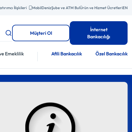
atırımcı İlişkileri
MobilDeniz
Şube ve ATM Bul
Ürün ve Hizmet Ücretleri
EN
İnternet
Müşteri Ol
Bankacılığı
ve Emeklilik
Afili Bankacılık
Özel Bankacılık