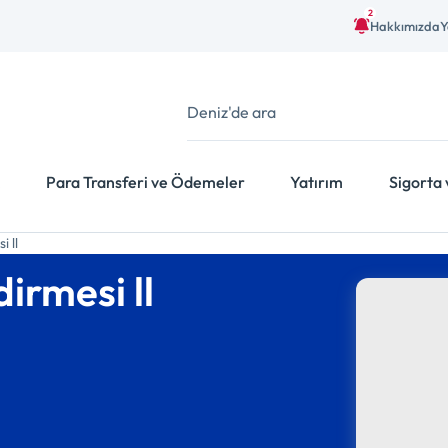
2
Hakkımızda
Y
Para Transferi ve Ödemeler
Yatırım
Sigorta 
i ll
dirmesi ll