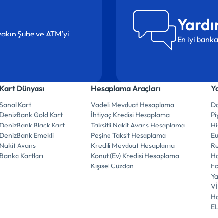
Yardı
n yakın Şube ve ATM’yi
En iyi banka
Kart Dünyası
Hesaplama Araçları
Y
Sanal Kart
Vadeli Mevduat Hesaplama
Dö
DenizBank Gold Kart
İhtiyaç Kredisi Hesaplama
Pi
DenizBank Black Kart
Taksitli Nakit Avans Hesaplama
Hi
DenizBank Emekli
Peşine Taksit Hesaplama
E
Nakit Avans
Kredili Mevduat Hesaplama
R
Banka Kartları
Konut (Ev) Kredisi Hesaplama
Ha
Kişisel Cüzdan
F
Ya
V
Ha
E