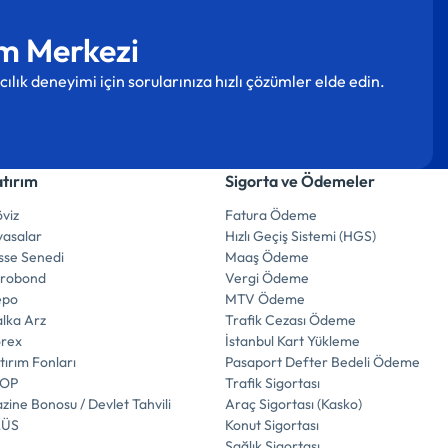
m Merkezi
cılık deneyimi için sorularınıza hızlı çözümler elde edin.
atırım
Sigorta ve Ödemeler
viz
Fatura Ödeme
yasalar
Hızlı Geçiş Sistemi (HGS)
sse Senedi
Maaş Ödeme
urobond
Vergi Ödeme
epo
MTV Ödeme
lka Arz
Trafik Cezası Ödeme
orex
İstanbul Kart Yükleme
tırım Fonları
Pasaport Defter Bedeli Ödeme
İOP
Trafik Sigortası
zine Bonosu / Devlet Tahvili
Araç Sigortası (Kasko)
LÜS
Konut Sigortası
Sağlık Sigortası