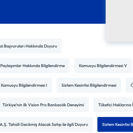
kezi Başvuruları Hakkında Duyuru
e Paylaşımlar Hakkında Bilgilendirme
Kamuoyu Bilgilendirmesi V
Kamuoyu Bilgilendirmesi I
Sistem Kesintisi Bilgilendirmesi
Ö
Türkiye’nin ilk Vision Pro Bankacılık Deneyimi
Tüketici Haklarına 
Ş. Tahsili Gecikmiş Alacak Satışı ile ilgili Duyuru
Sistem Kesintisi B