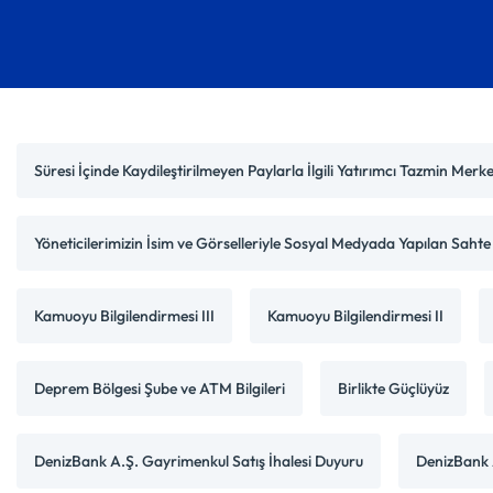
Süresi İçinde Kaydileştirilmeyen Paylarla İlgili Yatırımcı Tazmin Mer
Yöneticilerimizin İsim ve Görselleriyle Sosyal Medyada Yapılan Saht
Kamuoyu Bilgilendirmesi III
Kamuoyu Bilgilendirmesi II
Deprem Bölgesi Şube ve ATM Bilgileri
Birlikte Güçlüyüz
DenizBank A.Ş. Gayrimenkul Satış İhalesi Duyuru
DenizBank A.