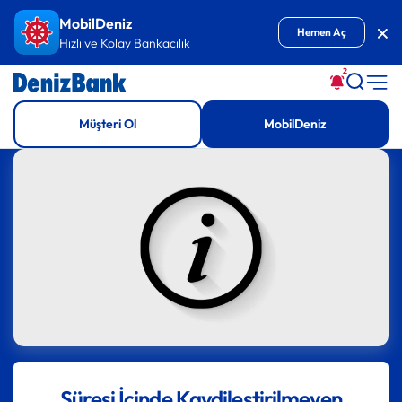
İçeriğe Git
MobilDeniz
Kap
Hemen Aç
Hızlı ve Kolay Bankacılık
2
Müşteri Ol
MobilDeniz
Süresi İçinde Kaydileştirilmeyen